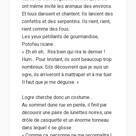
ont même invité les animaux des environs.
Et tous dansent et chantent. Ils lancent des
confettis et des serpentins. Ils rient, rient,
rient comme des fous.
Les yeux pétillants de gourmandise,
Potofeu ricane :
« Eh eh eh... Rira bien qui rira le dernier !
Hum... Pour linstant, ils sont beaucoup trop
nombreux. Sils découvrent que je suis un
ogre, ils arriveront à mattraper et à me tuer.
Il faut que je me déguise. »
Logre cherche donc un costume...
Au sommet dune rue en pente, il finit par
découvrir une paire de lunettes noires, une
drôle de casquette et un énorme tonneau
dans lequel il se glisse :
« Comme ça, personne ne me reconnaîtra !