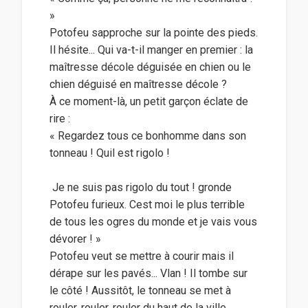
»
Potofeu sapproche sur la pointe des pieds.
Il hésite... Qui va-t-il manger en premier : la
maîtresse décole déguisée en chien ou le
chien déguisé en maîtresse décole ?
À ce moment-là, un petit garçon éclate de
rire :
« Regardez tous ce bonhomme dans son
tonneau ! Quil est rigolo !
 Je ne suis pas rigolo du tout ! gronde
Potofeu furieux. Cest moi le plus terrible
de tous les ogres du monde et je vais vous
dévorer ! »
Potofeu veut se mettre à courir mais il
dérape sur les pavés... Vlan ! Il tombe sur
le côté ! Aussitôt, le tonneau se met à
rouler, rouler, rouler du haut de la ville