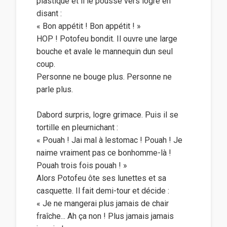
plastique et il le pousse vers logre en
disant :
« Bon appétit ! Bon appétit ! »
HOP ! Potofeu bondit. Il ouvre une large
bouche et avale le mannequin dun seul
coup.
Personne ne bouge plus. Personne ne
parle plus.
Dabord surpris, logre grimace. Puis il se
tortille en pleurnichant :
« Pouah ! Jai mal à lestomac ! Pouah ! Je
naime vraiment pas ce bonhomme-là !
Pouah trois fois pouah ! »
Alors Potofeu ôte ses lunettes et sa
casquette. Il fait demi-tour et décide :
« Je ne mangerai plus jamais de chair
fraîche... Ah ça non ! Plus jamais jamais