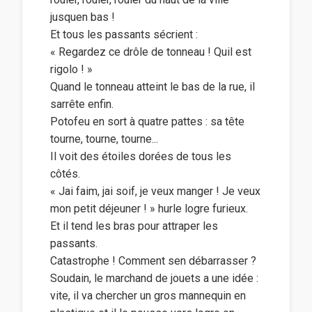
jusquen bas !
Et tous les passants sécrient :
« Regardez ce drôle de tonneau ! Quil est
rigolo ! »
Quand le tonneau atteint le bas de la rue, il
sarrête enfin.
Potofeu en sort à quatre pattes : sa tête
tourne, tourne, tourne...
Il voit des étoiles dorées de tous les
côtés.
« Jai faim, jai soif, je veux manger ! Je veux
mon petit déjeuner ! » hurle logre furieux.
Et il tend les bras pour attraper les
passants.
Catastrophe ! Comment sen débarrasser ?
Soudain, le marchand de jouets a une idée :
vite, il va chercher un gros mannequin en