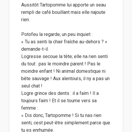
Aussitôt Tartopomme lui apporte un seau
rempli de café bouillant mais elle najoute
rien.
Potofeu la regarde, un peu inquiet :
« Tu as senti la chair fraîche au-dehors ? »
demande-t-il.
Logresse secoue la tête; elle na rien senti
du tout : pas le moindre parent ! Pas le
moindre enfant ! Ni animal domestique ni
bête sauvage ! Aux alentours, il ny a pas un
seul chat !
Logre grince des dents : il a faim ! Il a
toujours faim ! Et il se tourne vers sa
femme :
« Dis donc, Tartopomme ! Si tu nas rien
senti, cest peut-être simplement parce que
tu es enrhumée.