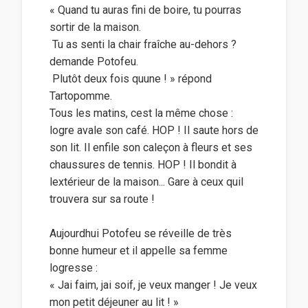
« Quand tu auras fini de boire, tu pourras
sortir de la maison.
 Tu as senti la chair fraîche au-dehors ?
demande Potofeu.
 Plutôt deux fois quune ! » répond
Tartopomme.
Tous les matins, cest la même chose :
logre avale son café. HOP ! Il saute hors de
son lit. Il enfile son caleçon à fleurs et ses
chaussures de tennis. HOP ! Il bondit à
lextérieur de la maison... Gare à ceux quil
trouvera sur sa route !
Aujourdhui Potofeu se réveille de très
bonne humeur et il appelle sa femme
logresse :
« Jai faim, jai soif, je veux manger ! Je veux
mon petit déjeuner au lit ! »