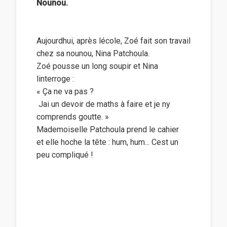
Nounou.
Aujourdhui, après lécole, Zoé fait son travail
chez sa nounou, Nina Patchoula.
Zoé pousse un long soupir et Nina
linterroge :
« Ça ne va pas ?
 Jai un devoir de maths à faire et je ny
comprends goutte. »
Mademoiselle Patchoula prend le cahier
et elle hoche la tête : hum, hum... Cest un
peu compliqué !