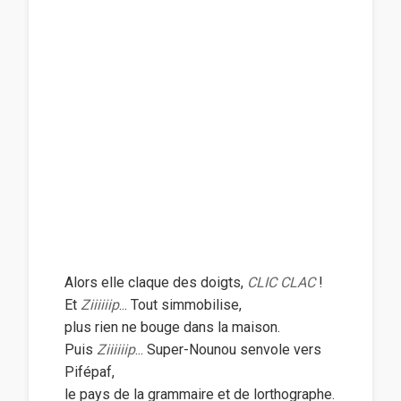
Alors elle claque des doigts,
CLIC CLAC
!
Et
Ziiiiiip
... Tout simmobilise,
plus rien ne bouge dans la maison.
Puis
Ziiiiiip
... Super-Nounou senvole vers
Pifépaf,
le pays de la grammaire et de lorthographe.