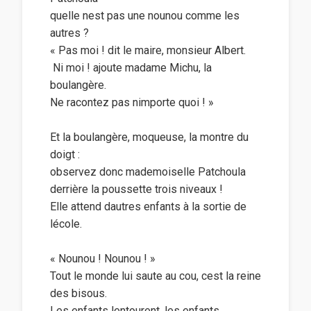
quelle nest pas une nounou comme les
autres ?
« Pas moi ! dit le maire, monsieur Albert.
 Ni moi ! ajoute madame Michu, la
boulangère.
Ne racontez pas nimporte quoi ! »
Et la boulangère, moqueuse, la montre du
doigt :
observez donc mademoiselle Patchoula
derrière la poussette trois niveaux !
Elle attend dautres enfants à la sortie de
lécole.
« Nounou ! Nounou ! »
Tout le monde lui saute au cou, cest la reine
des bisous.
Les enfants lentourent, les enfants