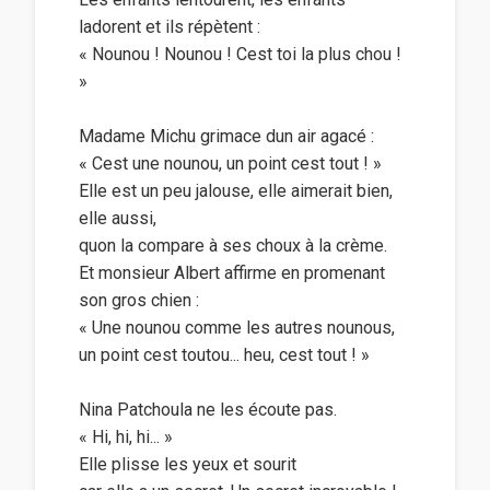
ladorent et ils répètent :
« Nounou ! Nounou ! Cest toi la plus chou !
»
Madame Michu grimace dun air agacé :
« Cest une nounou, un point cest tout ! »
Elle est un peu jalouse, elle aimerait bien,
elle aussi,
quon la compare à ses choux à la crème.
Et monsieur Albert affirme en promenant
son gros chien :
« Une nounou comme les autres nounous,
un point cest toutou... heu, cest tout ! »
Nina Patchoula ne les écoute pas.
« Hi, hi, hi... »
Elle plisse les yeux et sourit