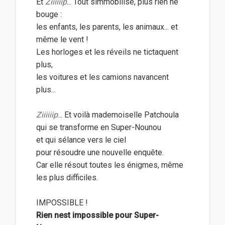
Et
Ziiiiiip
... Tout simmobilise, plus rien ne
bouge :
les enfants, les parents, les animaux... et
même le vent !
Les horloges et les réveils ne tictaquent
plus,
les voitures et les camions navancent
plus...
Ziiiiiip
... Et voilà mademoiselle Patchoula
qui se transforme en Super-Nounou
et qui sélance vers le ciel
pour résoudre une nouvelle enquête.
Car elle résout toutes les énigmes, même
les plus difficiles.
IMPOSSIBLE !
Rien nest impossible pour Super-