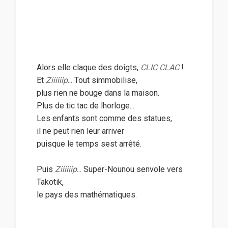
Alors elle claque des doigts,
CLIC CLAC
!
Et
Ziiiiiip
... Tout simmobilise,
plus rien ne bouge dans la maison.
Plus de tic tac de lhorloge...
Les enfants sont comme des statues,
il ne peut rien leur arriver
puisque le temps sest arrêté.
Puis
Ziiiiiip
... Super-Nounou senvole vers
Takotik,
le pays des mathématiques.