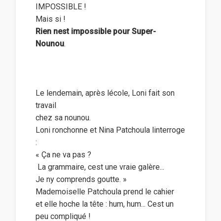
IMPOSSIBLE !
Mais si !
Rien nest impossible pour Super-
Nounou
.
Le lendemain, après lécole, Loni fait son
travail
chez sa nounou.
Loni ronchonne et Nina Patchoula linterroge
:
« Ça ne va pas ?
 La grammaire, cest une vraie galère...
Je ny comprends goutte. »
Mademoiselle Patchoula prend le cahier
et elle hoche la tête : hum, hum... Cest un
peu compliqué !